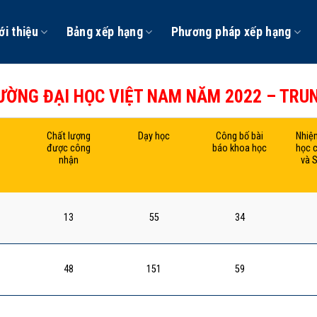
ới thiệu
Bảng xếp hạng
Phương pháp xếp hạng
ỜNG ĐẠI HỌC VIỆT NAM NĂM 2022 – TRUN
Chất lượng
Dạy học
Công bố bài
Nhiệ
được công
báo khoa học
học 
nhận
và 
13
55
34
48
151
59