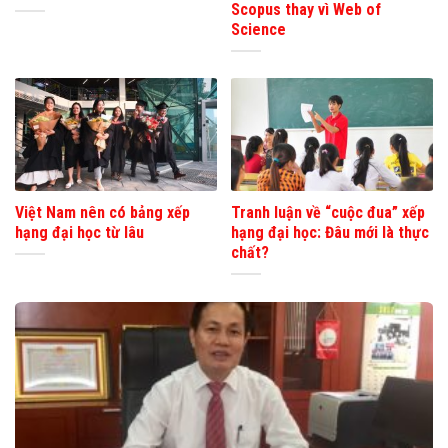
Scopus thay vì Web of
Science
Việt Nam nên có bảng xếp
Tranh luận về “cuộc đua” xếp
hạng đại học từ lâu
hạng đại học: Đâu mới là thực
chất?