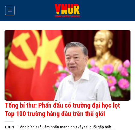
Skip
to
content
Tổng bí thư: Phấn đấu có trường đại học lọt
Top 100 trường hàng đầu trên thế giới
TCDN – Tổng bí thư Tô Lâm nhấn mạnh như vậy tại buổi gặp mặt...