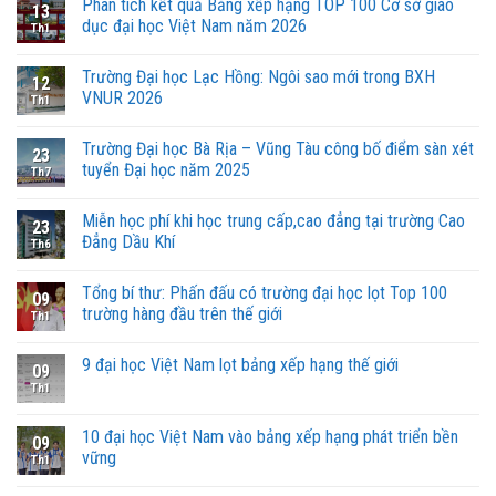
Phân tích kết quả Bảng xếp hạng TOP 100 Cơ sở giáo
13
dục đại học Việt Nam năm 2026
Th1
Trường Đại học Lạc Hồng: Ngôi sao mới trong BXH
12
VNUR 2026
Th1
Trường Đại học Bà Rịa – Vũng Tàu công bố điểm sàn xét
23
tuyển Đại học năm 2025
Th7
Miễn học phí khi học trung cấp,cao đẳng tại trường Cao
23
Đẳng Dầu Khí
Th6
Tổng bí thư: Phấn đấu có trường đại học lọt Top 100
09
trường hàng đầu trên thế giới
Th1
9 đại học Việt Nam lọt bảng xếp hạng thế giới
09
Th1
10 đại học Việt Nam vào bảng xếp hạng phát triển bền
09
vững
Th1