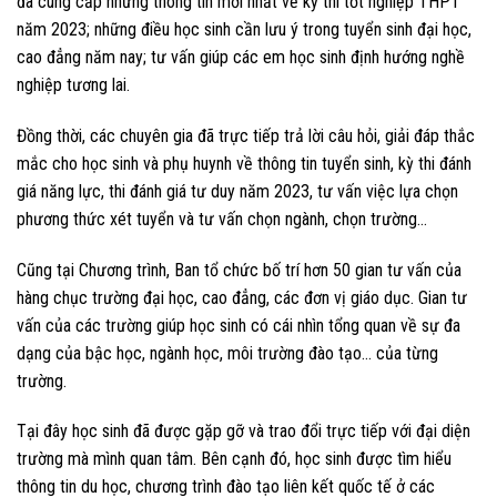
đã cung cấp những thông tin mới nhất về kỳ thi tốt nghiệp THPT
năm 2023; những điều học sinh cần lưu ý trong tuyển sinh đại học,
cao đẳng năm nay; tư vấn giúp các em học sinh định hướng nghề
nghiệp tương lai.
Đồng thời, các chuyên gia đã trực tiếp trả lời câu hỏi, giải đáp thắc
mắc cho học sinh và phụ huynh về thông tin tuyển sinh, kỳ thi đánh
giá năng lực, thi đánh giá tư duy năm 2023, tư vấn việc lựa chọn
phương thức xét tuyển và tư vấn chọn ngành, chọn trường…
Cũng tại Chương trình, Ban tổ chức bố trí hơn 50 gian tư vấn của
hàng chục trường đại học, cao đẳng, các đơn vị giáo dục. Gian tư
vấn của các trường giúp học sinh có cái nhìn tổng quan về sự đa
dạng của bậc học, ngành học, môi trường đào tạo… của từng
trường.
Tại đây học sinh đã được gặp gỡ và trao đổi trực tiếp với đại diện
trường mà mình quan tâm. Bên cạnh đó, học sinh được tìm hiểu
thông tin du học, chương trình đào tạo liên kết quốc tế ở các